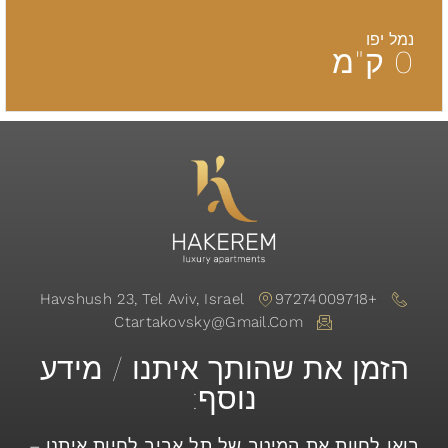
נמל יפו
0
ק"מ
Havshush 23, Tel Aviv, Israel
+97274009718
Ctartakovsky@gmail.com
הזמן את שהותך איתנו / מידע
נוסף:
בואו לחוות את המיטב של תל אביב לחיות איתנו –