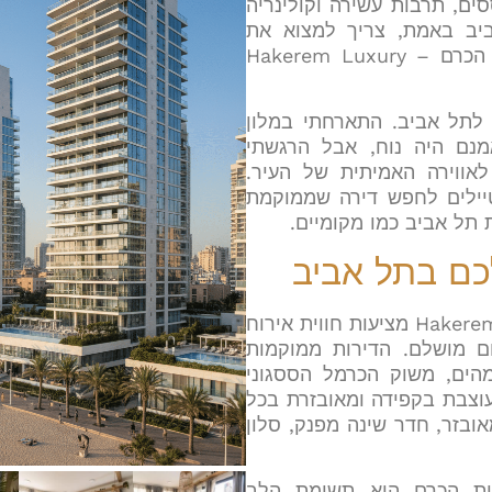
סים, תרבות עשירה וקולינריה
יב באמת, צריך למצוא את
המקום הנכון להתארח בו. כאן דירות הכרם – Hakerem Luxury
לתל אביב. התארחתי במלון
מנם היה נוח, אבל הרגשתי
ווירה האמיתית של העיר.
טיילים לחפש דירה שממוקמת
תל אביב כמו מקומיים.
כם בתל אביב
דירות הכרם – Hakerem Luxury Apartments מציעות חווית אירוח
ום מושלם. הדירות ממוקמות
ים, משוק הכרמל הססגוני
מעוצבת בקפידה ומאובזרת בכל
ובזר, חדר שינה מפנק, סלון
ות הכרם הוא תשומת הלב