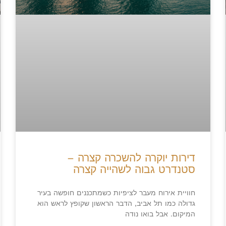
דירות יוקרה להשכרה קצרה –
סטנדרט גבוה לשהייה קצרה
חוויית אירוח מעבר לציפיות כשמתכננים חופשה בעיר
גדולה כמו תל אביב, הדבר הראשון שקופץ לראש הוא
המיקום. אבל בואו נודה