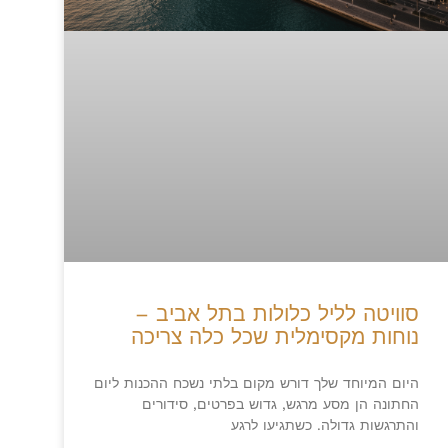
סוויטה לליל כלולות בתל אביב –
נוחות מקסימלית שכל כלה צריכה
היום המיוחד שלך דורש מקום בלתי נשכח ההכנות ליום
החתונה הן מסע מרגש, גדוש בפרטים, סידורים
והתרגשות גדולה. כשתגיעו לרגע