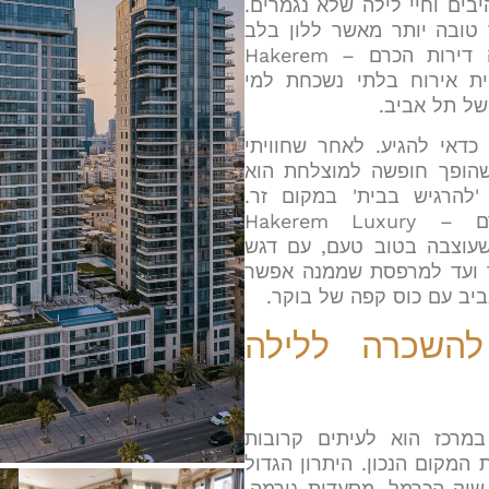
יבים וחיי לילה שלא נגמרים.
 טובה יותר מאשר ללון בלב
הפעילות. כאן בדיוק נכנסות לתמונה דירות הכרם – Hakerem
שמציעות חוויית אירוח בלתי נשכחת למי
של תל אביב.
כדאי להגיע. לאחר שחוויתי
הופך חופשה למוצלחת הוא
להרגיש בבית' במקום זר.
כשהגעתי לדירה של דירות הכרם – Hakerem Luxury
 דירה שעוצבה בטוב טעם, עם דגש
 ועד למרפסת שממנה אפשר
יב עם כוס קפה של בוקר.
להשכרה ללילה
מרכז הוא לעיתים קרובות
מקום הנכון. היתרון הגדול
 שוק הכרמל, מסעדות גורמה,