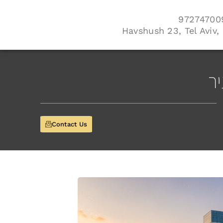
Havshush 23, Tel Aviv, 
ר
Contact Us