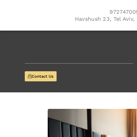
Havshush 23, Tel Aviv, 
Contact Us