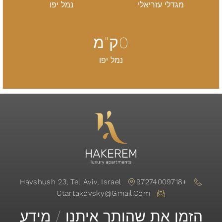
מגדלי עזריאלי
נמל יפו
0
ק"מ
נמל יפו
Havshush 23, Tel Aviv, Israel
+97274009718
Ctartakovsky@gmail.com
הזמן את שהותך איתנו / מידע