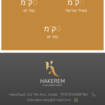
0
ק"מ
0
ק"מ
מגדלי עזריאלי
נמל יפו
0
ק"מ
נמל יפו
Havshush 23, Tel Aviv, Israel
+97274009718
Ctartakovsky@gmail.com